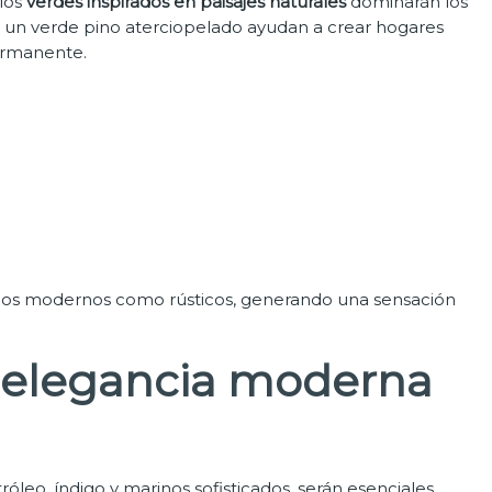
 los
verdes inspirados en paisajes naturales
dominarán los
 o un verde pino aterciopelado ayudan a crear hogares
ermanente.
ilos modernos como rústicos, generando una sensación
: elegancia moderna
róleo, índigo y marinos sofisticados, serán esenciales