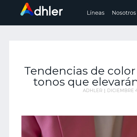
Líneas
Nosotros
Saltar
al
contenido
Tendencias de color 
tonos que elevarán
ADHLER
DICIEMBRE 4