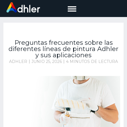
Saltar
al
contenido
Preguntas frecuentes sobre las
diferentes líneas de pintura Adhler
y sus aplicaciones
ADHLER
JUNIO 25, 2026
4 MINUTOS DE LECTURA