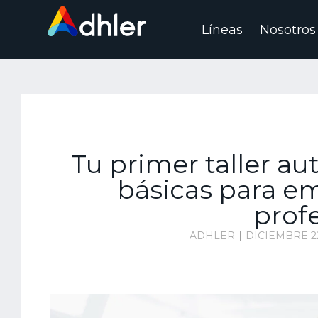
Líneas
Nosotros
Saltar
al
contenido
Tu primer taller a
básicas para e
prof
ADHLER
DICIEMBRE 22