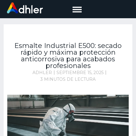
Saltar
al
contenido
Esmalte Industrial E500: secado
rápido y máxima protección
anticorrosiva para acabados
profesionales
ADHLER
SEPTIEMBRE 15, 2025
3 MINUTOS DE LECTURA