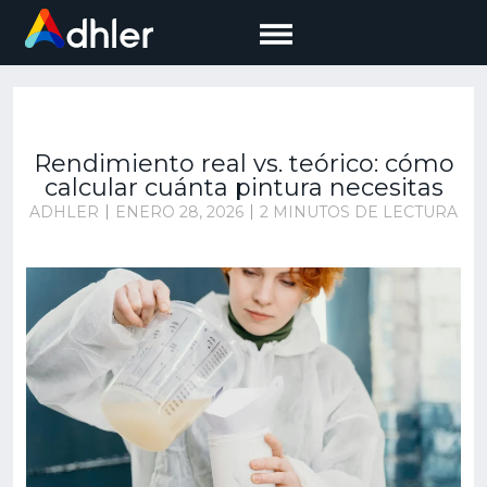
Saltar
al
contenido
Rendimiento real vs. teórico: cómo
calcular cuánta pintura necesitas
ADHLER
ENERO 28, 2026
2 MINUTOS DE LECTURA