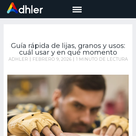
Saltar
al
contenido
Guía rápida de lijas, granos y usos:
cuál usar y en qué momento
ADHLER
FEBRERO 9, 2026
1 MINUTO DE LECTURA