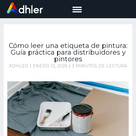
Saltar
al
contenido
Cómo leer una etiqueta de pintura:
Guía práctica para distribuidores y
pintores
ADHLER
ENERO 12, 2026
3 MINUTOS DE LECTURA